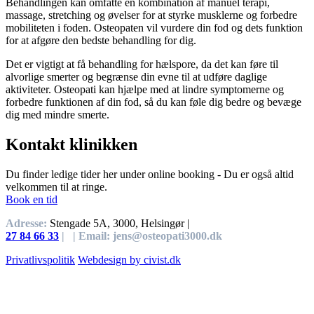
Behandlingen kan omfatte en kombination af manuel terapi,
massage, stretching og øvelser for at styrke musklerne og forbedre
mobiliteten i foden. Osteopaten vil vurdere din fod og dets funktion
for at afgøre den bedste behandling for dig.
Det er vigtigt at få behandling for hælspore, da det kan føre til
alvorlige smerter og begrænse din evne til at udføre daglige
aktiviteter. Osteopati kan hjælpe med at lindre symptomerne og
forbedre funktionen af ​​din fod, så du kan føle dig bedre og bevæge
dig med mindre smerte.
Kontakt klinikken
Du finder ledige tider her under online booking - Du er også altid
velkommen til at ringe.
Book en tid
Adresse:
Stengade 5A, 3000, Helsingør |
27 84 66 33
| |
Email:
jens@osteopati3000.dk
Privatlivspolitik
Webdesign by civist.dk