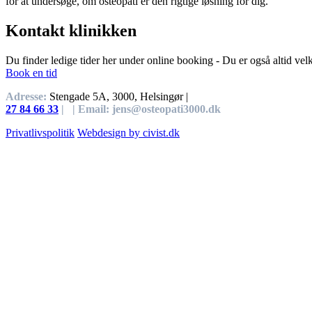
for at undersøge, om osteopati er den rigtige løsning for dig.
Kontakt klinikken
Du finder ledige tider her under online booking - Du er også altid vel
Book en tid
Adresse:
Stengade 5A, 3000, Helsingør |
27 84 66 33
| |
Email:
jens@osteopati3000.dk
Privatlivspolitik
Webdesign by civist.dk