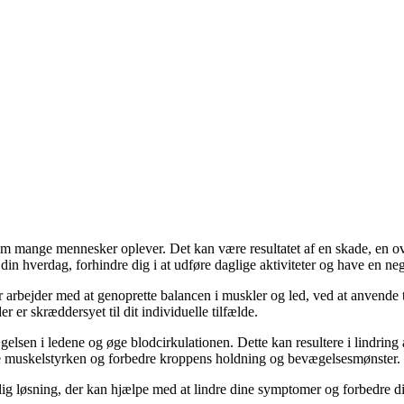
som mange mennesker oplever. Det kan være resultatet af en skade, en ove
din hverdag, forhindre dig i at udføre daglige aktiviteter og have en neg
r arbejder med at genoprette balancen i muskler og led, ved at anvende
 er skræddersyet til dit individuelle tilfælde.
sen i ledene og øge blodcirkulationen. Dette kan resultere i lindring a
e muskelstyrken og forbedre kroppens holdning og bevægelsesmønster.
ig løsning, der kan hjælpe med at lindre dine symptomer og forbedre din 