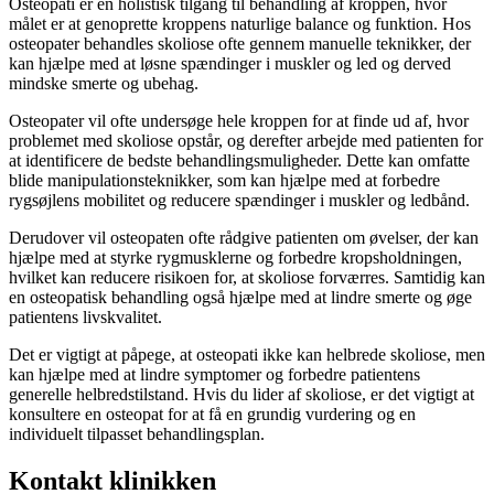
Osteopati er en holistisk tilgang til behandling af kroppen, hvor
målet er at genoprette kroppens naturlige balance og funktion. Hos
osteopater behandles skoliose ofte gennem manuelle teknikker, der
kan hjælpe med at løsne spændinger i muskler og led og derved
mindske smerte og ubehag.
Osteopater vil ofte undersøge hele kroppen for at finde ud af, hvor
problemet med skoliose opstår, og derefter arbejde med patienten for
at identificere de bedste behandlingsmuligheder. Dette kan omfatte
blide manipulationsteknikker, som kan hjælpe med at forbedre
rygsøjlens mobilitet og reducere spændinger i muskler og ledbånd.
Derudover vil osteopaten ofte rådgive patienten om øvelser, der kan
hjælpe med at styrke rygmusklerne og forbedre kropsholdningen,
hvilket kan reducere risikoen for, at skoliose forværres. Samtidig kan
en osteopatisk behandling også hjælpe med at lindre smerte og øge
patientens livskvalitet.
Det er vigtigt at påpege, at osteopati ikke kan helbrede skoliose, men
kan hjælpe med at lindre symptomer og forbedre patientens
generelle helbredstilstand. Hvis du lider af skoliose, er det vigtigt at
konsultere en osteopat for at få en grundig vurdering og en
individuelt tilpasset behandlingsplan.
Kontakt klinikken