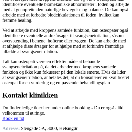
identificere eventuelle biomekaniske abnormiteter i foden og arbejde
med at genoprette den naturlige bevægelse og balance. De kan også
arbejde med at forbedre blodcirkulationen til foden, hvilket kan
fremme healing.
Ved at arbejde med kroppens samlede funktion, kan osteopater også
identificere eventuelle andre årsager til svangseneirritation, såsom
overspænding i benene, hofterne eller ryggen. De kan arbejde med
at afhjælpe disse årsager for at hjælpe med at forhindre fremtidige
tilfælde af svangseneirritation.
I alt kan osteopati være en effektiv måde at behandle
svangseneirritation på, da det arbejder med kroppens samlede
funktion og ikke kun fokuserer på den lokale smerte. Hvis du lider
af svangseneirritation, anbefales det, at du konsulterer en kvalificeret
osteopat for en vurdering og en passende behandlingsplan.
Kontakt klinikken
Du finder ledige tider her under online booking - Du er også altid
velkommen til at ringe.
Book en tid
Adresse:
Stengade 5A, 3000, Helsingør |