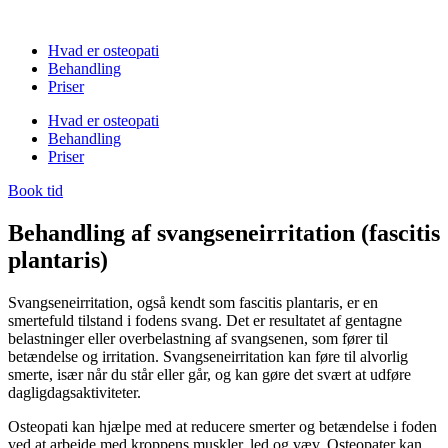
Hvad er osteopati
Behandling
Priser
Hvad er osteopati
Behandling
Priser
Book tid
Behandling af svangseneirritation (fascitis
plantaris)
Svangseneirritation, også kendt som fascitis plantaris, er en
smertefuld tilstand i fodens svang. Det er resultatet af gentagne
belastninger eller overbelastning af svangsenen, som fører til
betændelse og irritation. Svangseneirritation kan føre til alvorlig
smerte, især når du står eller går, og kan gøre det svært at udføre
dagligdagsaktiviteter.
Osteopati kan hjælpe med at reducere smerter og betændelse i foden
ved at arbejde med kroppens muskler, led og væv. Osteopater kan