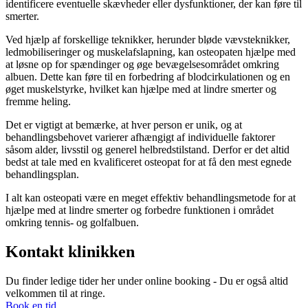
identificere eventuelle skævheder eller dysfunktioner, der kan føre til
smerter.
Ved hjælp af forskellige teknikker, herunder bløde vævsteknikker,
ledmobiliseringer og muskelafslapning, kan osteopaten hjælpe med
at løsne op for spændinger og øge bevægelsesområdet omkring
albuen. Dette kan føre til en forbedring af blodcirkulationen og en
øget muskelstyrke, hvilket kan hjælpe med at lindre smerter og
fremme heling.
Det er vigtigt at bemærke, at hver person er unik, og at
behandlingsbehovet varierer afhængigt af individuelle faktorer
såsom alder, livsstil og generel helbredstilstand. Derfor er det altid
bedst at tale med en kvalificeret osteopat for at få den mest egnede
behandlingsplan.
I alt kan osteopati være en meget effektiv behandlingsmetode for at
hjælpe med at lindre smerter og forbedre funktionen i området
omkring tennis- og golfalbuen.
Kontakt klinikken
Du finder ledige tider her under online booking - Du er også altid
velkommen til at ringe.
Book en tid